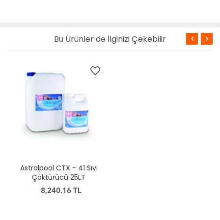
Bu Ürünler de İlginizi Çekebilir
favorite_border
Astralpool CTX - 41 Sıvı
Çöktürücü 25LT
8,240.16 TL