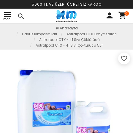
5000 TL VE ÜZERİ ÜCRETSİZ KARGO
menu
0
person
shopping_cart
search
menü
Anasayfa
Havuz Kimyasalları
Astralpool CTX Kimyasalları
Astralpool CTX - 41 Sıvı Çöktürücü
Astralpool CTX - 41 Sıvı Çöktürücü 5LT
favorite_border