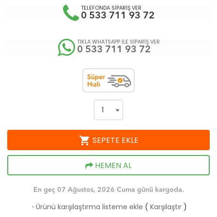
TELEFONDA SİPARİŞ VER
0 533 711 93 72
TIKLA WHATSAPP İLE SİPARİŞ VER
0 533 711 93 72
shopping_cart
SEPETE EKLE
HEMEN AL
En geç 07 Ağustos, 2026 Cuma günü kargoda.
Ürünü karşılaştırma listeme ekle
(
Karşılaştır
)
·