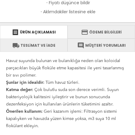
Fiyatı düşünce bildir
·
Aklımdakiler listesine ekle
·
receipt
credit_card
ÜRÜN AÇIKLAMASI
ÖDEME BİLGİLERİ
local_shipping
comment
TESLİMAT VE İADE
MÜŞTERİ YORUMLARI
Havuz suyunda bulunan ve bulanıklığa neden olan koloidal
parçacıkları büyük floküle etme kapasitesi ile yeni tasarlanmış
bir sıvı polimer.
Şunlar için idealdir:
Tüm havuz türleri.
Katma değer:
Çok bulutlu suda son derece verimli. Suyun
bakteriyolojik kalitesini iyileştirir ve bunun sonucunda
dezenfeksiyon için kullanılan ürünlerin tüketimini azaltır.
Önerilen kullanım:
Geri kazanım işlemi: Filtrasyon sistemi
kapalıyken ve havuzda yüzen kimse yoksa, m3 suya 10 ml
flokülant ekleyin.