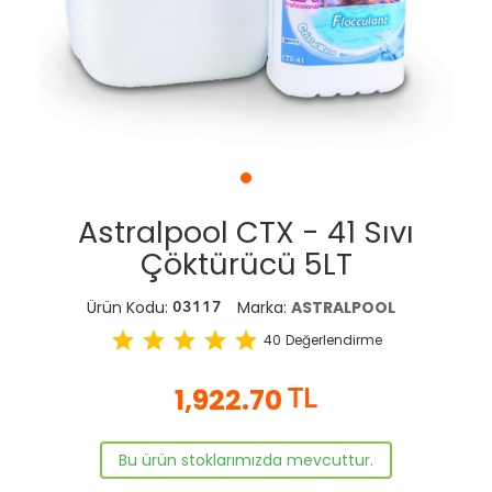
Astralpool CTX - 41 Sıvı
Çöktürücü 5LT
Ürün Kodu:
Marka:
ASTRALPOOL
03117
star
star
star
star
star
40
Değerlendirme
1,922.70
TL
Bu ürün stoklarımızda mevcuttur.