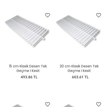
favorite_border
favorite_border
15 cm Klasik Desen Tek
20 cm Klasik Desen Tek
Geçme I Kesit
Geçme I Kesit
493.86 TL
603.61 TL
favorite_border
favorite_border