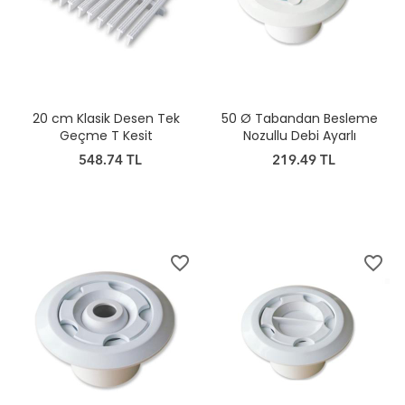
20 cm Klasik Desen Tek
50 Ø Tabandan Besleme
Geçme T Kesit
Nozullu Debi Ayarlı
548.74 TL
219.49 TL
favorite_border
favorite_border