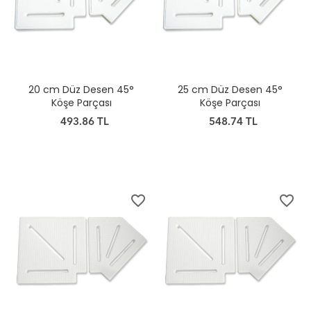
20 cm Düz Desen 45°
25 cm Düz Desen 45°
Köşe Parçası
Köşe Parçası
493.86 TL
548.74 TL
favorite_border
favorite_border