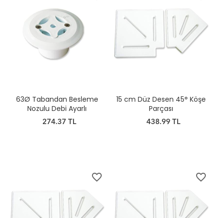
63Ø Tabandan Besleme
15 cm Düz Desen 45° Köşe
Nozulu Debi Ayarlı
Parçası
274.37 TL
438.99 TL
favorite_border
favorite_border