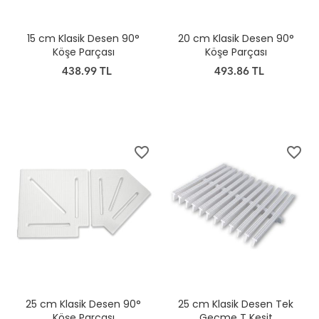
15 cm Klasik Desen 90°
20 cm Klasik Desen 90°
Köşe Parçası
Köşe Parçası
438.99 TL
493.86 TL
favorite_border
favorite_border
25 cm Klasik Desen 90°
25 cm Klasik Desen Tek
Köşe Parçası
Geçme T Kesit