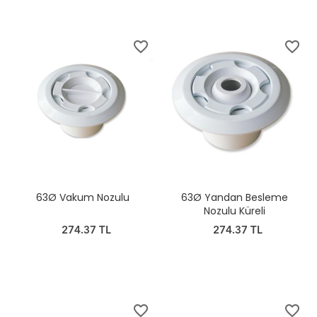
favorite_border
favorite_border
63Ø Vakum Nozulu
63Ø Yandan Besleme
Nozulu Küreli
274.37 TL
274.37 TL
favorite_border
favorite_border