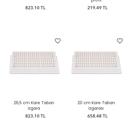
profil
823.10 TL
219.49 TL
favorite_border
favorite_border
26,5 cm Kare Taban
20 cm Kare Taban
Izgara
Izgarası
823.10 TL
658.48 TL