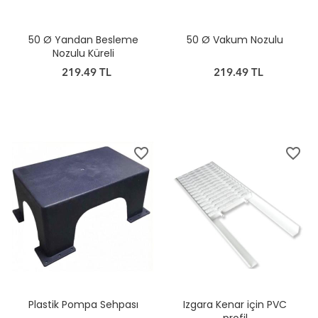
50 Ø Yandan Besleme
50 Ø Vakum Nozulu
Nozulu Küreli
219.49 TL
219.49 TL
favorite_border
favorite_border
Plastik Pompa Sehpası
Izgara Kenar için PVC