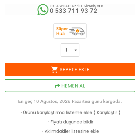
TIKLA WHATSAPP İLE SİPARİŞ VER
0 533 711 93 72
shopping_cart
SEPETE EKLE
HEMEN AL
En geç 10 Ağustos, 2026 Pazartesi günü kargoda.
Ürünü karşılaştırma listeme ekle
(
Karşılaştır
)
·
Fiyatı düşünce bildir
·
Aklımdakiler listesine ekle
·