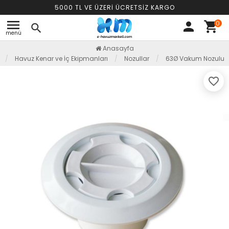
5000 TL VE ÜZERİ ÜCRETSİZ KARGO
menu
0
person
shopping_cart
search
menü
Anasayfa
Havuz Kenar ve İç Ekipmanları
Nozullar
63Ø Vakum Nozulu
favorite_border