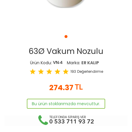
63Ø Vakum Nozulu
Ürün Kodu:
Marka:
ER KALIP
VN-4
star
star
star
star
star
193
Değerlendirme
274.37
TL
Bu ürün stoklarımızda mevcuttur.
TELEFONDA SİPARİŞ VER
0 533 711 93 72