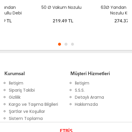
50 Ø Vakum Nozulu
63Ø Yandan Besleme
Nozulu Küreli
219.49 TL
274.37 TL
Kurumsal
Müşteri Hizmetleri
İletişim
İletişim
Sipariş Takibi
S.S.S.
Gizlilik
Detaylı Arama
Kargo ve Taşıma Bilgileri
Hakkımızda
Şartlar ve Koşullar
Sistem Toplama
ETBİS