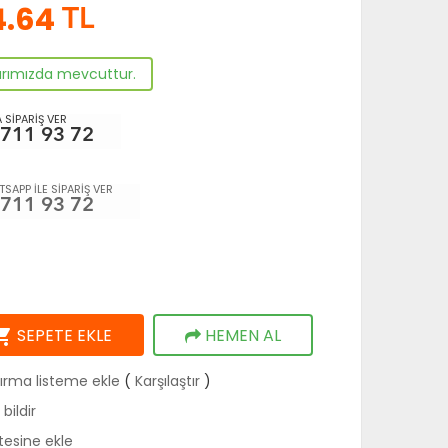
4.64
TL
arımızda mevcuttur.
 SİPARİŞ VER
 711 93 72
SAPP İLE SİPARİŞ VER
 711 93 72
ng_cart
SEPETE EKLE
HEMEN AL
tırma listeme ekle
(
Karşılaştır
)
bildir
stesine ekle