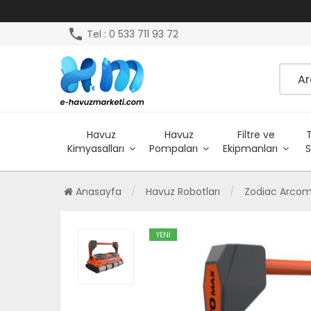
phone
Tel : 0 533 711 93 72
Havuz
Havuz
Filtre ve
Kimyasalları
Pompaları
Ekipmanları
S
Anasayfa
Havuz Robotları
Zodiac Arcom
YENİ