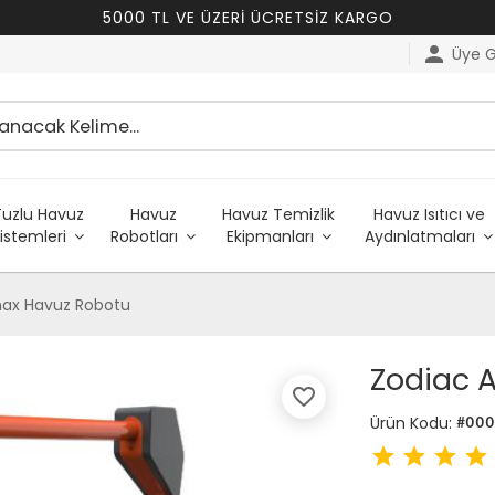
5000 TL VE ÜZERİ ÜCRETSİZ KARGO
person
Üye Gi
Tuzlu Havuz
Havuz
Havuz Temizlik
Havuz Isıtıcı ve
istemleri
Robotları
Ekipmanları
Aydınlatmaları
ax Havuz Robotu
Zodiac 
favorite_border
Ürün Kodu:
#00
star
star
star
star