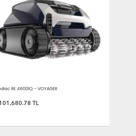
odiac RE 4600İQ - VOYAGER
Zodiac RA 6
101,680.78 TL
141,848