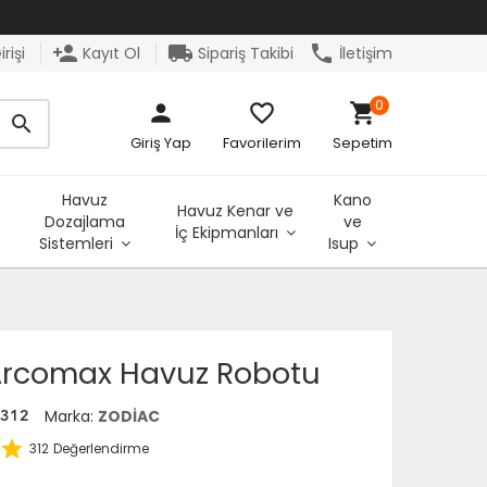
person_add
local_shipping
phone
rişi
Kayıt Ol
Sipariş Takibi
İletişim
0
person
favorite_border
shopping_cart
search
Giriş Yap
Favorilerim
Sepetim
Havuz
Kano
Havuz Kenar ve
Dozajlama
ve
İç Ekipmanları
Sistemleri
Isup
Arcomax Havuz Robotu
Marka:
ZODİAC
0312
star
312
Değerlendirme