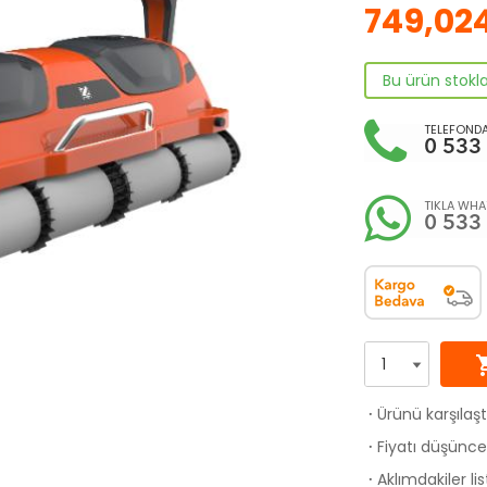
749,02
Bu ürün stokl
TELEFONDA
0 533
TIKLA WHAT
0 533
shoppi
Ürünü karşılaş
·
Fiyatı düşünce 
·
Aklımdakiler li
·