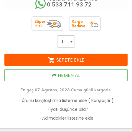
TIKLA WHATSAPP İLE SİPARİŞ VER
0 533 711 93 72
shopping_cart
SEPETE EKLE
HEMEN AL
En geç 07 Ağustos, 2026 Cuma günü kargoda.
Ürünü karşılaştırma listeme ekle
(
Karşılaştır
)
·
Fiyatı düşünce bildir
·
Aklımdakiler listesine ekle
·