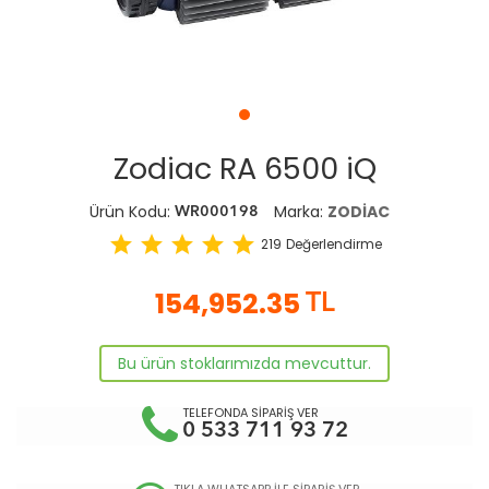
Zodiac RA 6500 iQ
Ürün Kodu:
Marka:
ZODİAC
WR000198
star
star
star
star
star
219
Değerlendirme
154,952.35
TL
Bu ürün stoklarımızda mevcuttur.
TELEFONDA SİPARİŞ VER
0 533 711 93 72