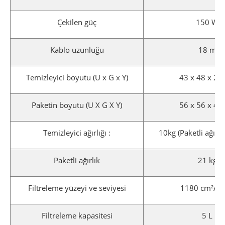
Çekilen güç
150 W
Kablo uzunluğu
18 m
Temizleyici boyutu (U x G x Y)
43 x 48 x 27
Paketin boyutu (U X G X Y)
56 x 56 x 46
Temizleyici ağırlığı :
10kg (Paketli ağırlı
Paketli ağırlık
21 kg
Filtreleme yüzeyi ve seviyesi
1180 cm²/1
Filtreleme kapasitesi
5 L