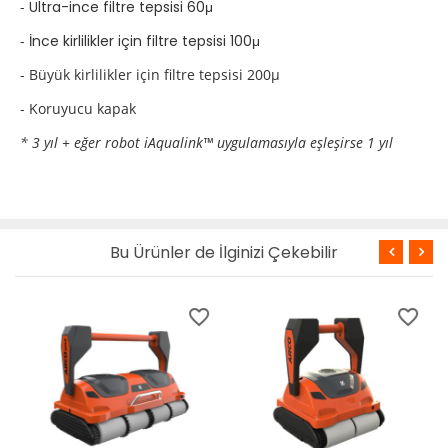
-
Ultra-ince filtre tepsisi 60μ
-
İnce kirlilikler için filtre tepsisi 100μ
- Büyük kirlilikler için filtre tepsisi 200μ
- Koruyucu kapak
*
3 yıl + eğer robot iAqualink™ uygulamasıyla eşleşirse 1 yıl
Bu Ürünler de İlginizi Çekebilir
favorite_border
favorite_border