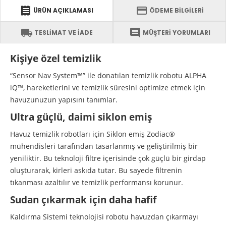
receipt
credit_card
ÜRÜN AÇIKLAMASI
ÖDEME BİLGİLERİ
local_shipping
comment
TESLİMAT VE İADE
MÜŞTERİ YORUMLARI
Kişiye özel temizlik
“Sensor Nav System™” ile donatılan temizlik robotu ALPHA
iQ™, hareketlerini ve temizlik süresini optimize etmek için
havuzunuzun yapısını tanımlar.
Ultra güçlü, daimi siklon emiş
Havuz temizlik robotları için Siklon emiş Zodiac®
mühendisleri tarafından tasarlanmış ve geliştirilmiş bir
yeniliktir. Bu teknoloji filtre içerisinde çok güçlü bir girdap
oluşturarak, kirleri askıda tutar. Bu sayede filtrenin
tıkanması azaltılır ve temizlik performansı korunur.
Sudan çıkarmak için daha hafif
Kaldırma Sistemi teknolojisi robotu havuzdan çıkarmayı