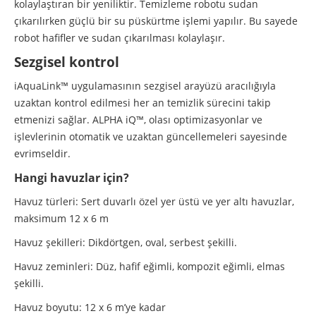
kolaylaştıran bir yeniliktir. Temizleme robotu sudan
çıkarılırken güçlü bir su püskürtme işlemi yapılır. Bu sayede
robot hafifler ve sudan çıkarılması kolaylaşır.
Sezgisel kontrol
iAquaLink™ uygulamasının sezgisel arayüzü aracılığıyla
uzaktan kontrol edilmesi her an temizlik sürecini takip
etmenizi sağlar. ALPHA iQ™, olası optimizasyonlar ve
işlevlerinin otomatik ve uzaktan güncellemeleri sayesinde
evrimseldir.
Hangi havuzlar için?
Havuz türleri:
Sert duvarlı özel yer üstü ve yer altı havuzlar,
maksimum 12 x 6 m
Havuz şekilleri:
Dikdörtgen, oval, serbest şekilli.
Havuz zeminleri:
Düz, hafif eğimli, kompozit eğimli, elmas
şekilli.
Havuz boyutu:
12 x 6 m’ye kadar