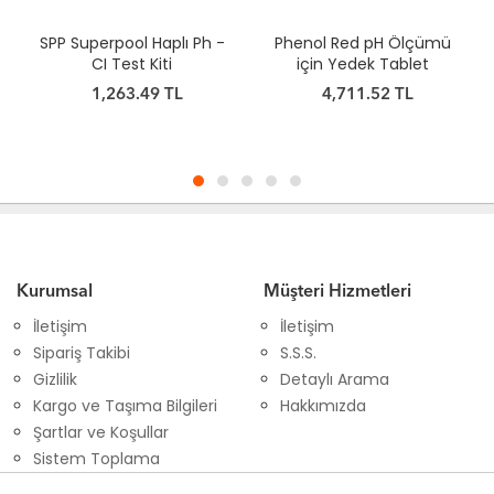
aplı Ph -
Phenol Red pH Ölçümü
SPP Superpool Sıvılı
iti
için Yedek Tablet
CI Test Kiti
9 TL
4,711.52 TL
769.08 TL
Kurumsal
Müşteri Hizmetleri
İletişim
İletişim
Sipariş Takibi
S.S.S.
Gizlilik
Detaylı Arama
Kargo ve Taşıma Bilgileri
Hakkımızda
Şartlar ve Koşullar
Sistem Toplama