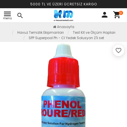
5000 TL VE ÜZERİ ÜCRETSİZ KARGO
menu
0
person
shopping_cart
search
menü
Anasayfa
Havuz Temizlik Ekipmanları
Test Kit ve Ölçüm Hapları
SPP Superpool Ph - CI Yedek Solusyon 2'li set
favorite_border