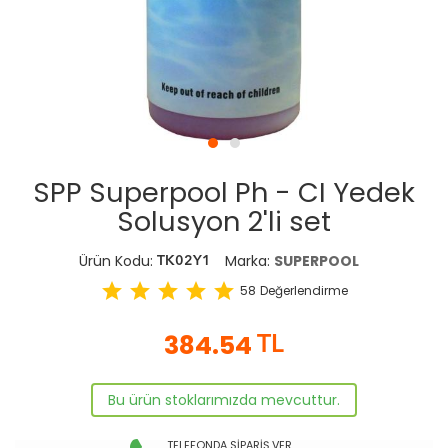
SPP Superpool Ph - CI Yedek
Solusyon 2'li set
Ürün Kodu:
Marka:
SUPERPOOL
TK02Y1
star
star
star
star
star
58
Değerlendirme
384.54
TL
Bu ürün stoklarımızda mevcuttur.
TELEFONDA SİPARİŞ VER