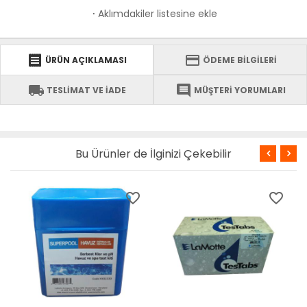
Aklımdakiler listesine ekle
·
receipt
credit_card
ÜRÜN AÇIKLAMASI
ÖDEME BİLGİLERİ
local_shipping
comment
TESLİMAT VE İADE
MÜŞTERİ YORUMLARI
Bu Ürünler de İlginizi Çekebilir
favorite_border
favorite_border