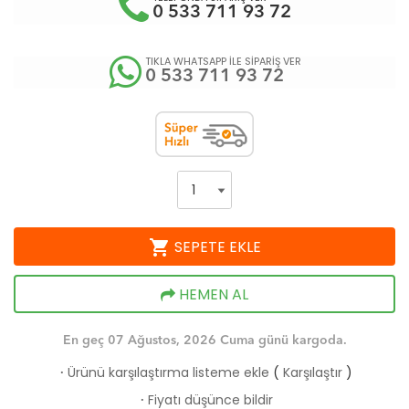
0 533 711 93 72
TIKLA WHATSAPP İLE SİPARİŞ VER
0 533 711 93 72
shopping_cart
SEPETE EKLE
HEMEN AL
En geç 07 Ağustos, 2026 Cuma günü kargoda.
Ürünü karşılaştırma listeme ekle
(
Karşılaştır
)
·
Fiyatı düşünce bildir
·